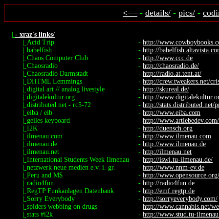
<==
-
details/
-
pics/
-
codi
|
- xraz's links/
|
Acid Trip
-
http://www.cowboybooks.co
|
babelfish
-
http://babelfish.altavista.c
|
Chaos Computer Club
-
http://www.ccc.de
|
Chaosradio
-
http://chaosradio.de/
|
Chaosradio Darmstadt
-
http://radio.at.tent.at/
|
DHTML Lemmings
-
http://crew.tweakers.net/cr
|
digital art // analog livestyle
-
http://skureal.de/
|
digitalekultur.org
-
http://www.digitalekultur.o
|
distributed.net - rc5-72
-
http://stats.distributed.net/p
|
eiba / eib
-
http://www.eiba.com
|
geiles keyboard
-
http://www.artlebedev.com/p
|
I2K
-
http://duensch.org
|
ilmenau.com
-
http://www.ilmenau.com
|
ilmenau.de
-
http://www.ilmenau.de
|
ilmenau.net
-
http://ilmenau.net
|
International Students Week Ilmenau
-
http://iswi.tu-ilmenau.de/
|
netzwerk neue medien e.v. i. gr.
-
http://www.nnm-ev.de
|
Peru and M$
-
http://www.opensource.org/
|
radio4fun
-
http://radio4fun.de
|
RegTP Funkanlagen Datenbank
-
http://emf.regtp.de
|
Sorry Everybody
-
http://sorryeverybody.com/
|
spiders webbing on drugs
-
http://www.cannabis.net/we
|
stats #i2k
-
http://www.stud.tu-ilmenau.