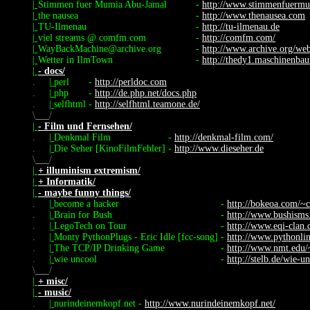
|
Stimmen fuer Mumia Abu-Jamal
-
http://www.stimmenfuermu
|
the nausea
-
http://www.thenausea.com
|
TU-Ilmenau
-
http://tu-ilmenau.de
|
viel streams @ comfm.com
-
http://comfm.com/
|
WayBackMachine@archive.org
-
http://www.archive.org/we
|
Wetter in IlmTown
-
http://thedy1.maschinenbau
|
- docs/
.
|
perl
-
http://perldoc.com
.
|
php
-
http://de.php.net/docs.php
.
|
selfhtml
-
http://selfhtml.teamone.de/
\
/
|
- Film und Fernsehen/
.
|
Denkmal Film
-
http://denkmal-film.com/
.
|
Die Seher [KinoFilmFehler]
-
http://www.dieseher.de
\
/
|
+ illuminism extremism/
|
+ Informatik/
|
- maybe funny things/
.
|
become a hacker
-
http://bokeoa.com/~c
.
|
Brain for Bush
-
http://www.bushism
.
|
LegoTech on Tour
-
http://www.eqi-clan.d
.
|
Monty PythonPlugs - Eric Idle [fcc-song]
-
http://www.pythonlin
.
|
The TCP/IP Drinking Game
-
http://www.nmt.edu/~
.
|
wie uncool
-
http://stelb.de/wie-un
\
/
|
+ misc/
|
- music/
.
|
nurindeinemkopf.net
-
http://www.nurindeinemkopf.net/