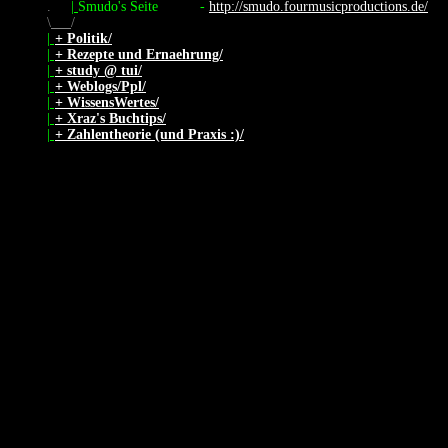
.
|
Smudo's Seite
-
http://smudo.fourmusicproductions.de/
\
/
|
+ Politik/
|
+ Rezepte und Ernaehrung/
|
+ study @ tui/
|
+ Weblogs/Ppl/
|
+ WissensWertes/
|
+ Xraz's Buchtips/
|
+ Zahlentheorie (und Praxis :)/