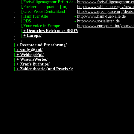
.
|
Freiwilligenagentur Erfurt.de
-
http://www.freiwilligenagentur-er
.
|
Fuehrerhauptquartier [tm]
-
http://www.whitehouse.gov/news
.
|
GreenPeace Deutschland
-
http://www.greenpeace.org/deuts
.
|
Hanf fuer Alle
-
http://www.hanf-fuer-alle.de
.
|
PDS
-
http://www.sozialisten.de
.
|
Your voice in Europe
-
http://www.europa.eu.int/yourvoi
.
|
+ Deutsches Reich oder BRD?/
.
|
+ Europa/
\
/
|
+ Rezepte und Ernaehrung/
|
+ study @ tui/
|
+ Weblogs/Ppl/
|
+ WissensWertes/
|
+ Xraz's Buchtips/
|
+ Zahlentheorie (und Praxis :)/