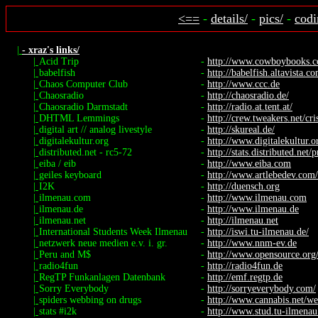
<==
-
details/
-
pics/
-
codi
|
- xraz's links/
|
Acid Trip
-
http://www.cowboybooks.co
|
babelfish
-
http://babelfish.altavista.c
|
Chaos Computer Club
-
http://www.ccc.de
|
Chaosradio
-
http://chaosradio.de/
|
Chaosradio Darmstadt
-
http://radio.at.tent.at/
|
DHTML Lemmings
-
http://crew.tweakers.net/cr
|
digital art // analog livestyle
-
http://skureal.de/
|
digitalekultur.org
-
http://www.digitalekultur.o
|
distributed.net - rc5-72
-
http://stats.distributed.net/p
|
eiba / eib
-
http://www.eiba.com
|
geiles keyboard
-
http://www.artlebedev.com/p
|
I2K
-
http://duensch.org
|
ilmenau.com
-
http://www.ilmenau.com
|
ilmenau.de
-
http://www.ilmenau.de
|
ilmenau.net
-
http://ilmenau.net
|
International Students Week Ilmenau
-
http://iswi.tu-ilmenau.de/
|
netzwerk neue medien e.v. i. gr.
-
http://www.nnm-ev.de
|
Peru and M$
-
http://www.opensource.org/
|
radio4fun
-
http://radio4fun.de
|
RegTP Funkanlagen Datenbank
-
http://emf.regtp.de
|
Sorry Everybody
-
http://sorryeverybody.com/
|
spiders webbing on drugs
-
http://www.cannabis.net/we
|
stats #i2k
-
http://www.stud.tu-ilmenau.