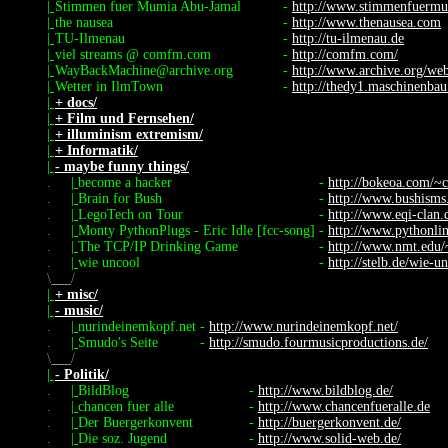
|
Stimmen fuer Mumia Abu-Jamal
-
http://www.stimmenfuermu
|
the nausea
-
http://www.thenausea.com
|
TU-Ilmenau
-
http://tu-ilmenau.de
|
viel streams @ comfm.com
-
http://comfm.com/
|
WayBackMachine@archive.org
-
http://www.archive.org/we
|
Wetter in IlmTown
-
http://thedy1.maschinenbau
|
+ docs/
|
+ Film und Fernsehen/
|
+ illuminism extremism/
|
+ Informatik/
|
- maybe funny things/
.
|
become a hacker
-
http://bokeoa.com/~c
.
|
Brain for Bush
-
http://www.bushism
.
|
LegoTech on Tour
-
http://www.eqi-clan.d
.
|
Monty PythonPlugs - Eric Idle [fcc-song]
-
http://www.pythonlin
.
|
The TCP/IP Drinking Game
-
http://www.nmt.edu/~
.
|
wie uncool
-
http://stelb.de/wie-un
\
/
|
+ misc/
|
- music/
.
|
nurindeinemkopf.net
-
http://www.nurindeinemkopf.net/
.
|
Smudo's Seite
-
http://smudo.fourmusicproductions.de/
\
/
|
- Politik/
.
|
BildBlog
-
http://www.bildblog.de/
.
|
chancen fuer alle
-
http://www.chancenfueralle.de
.
|
Der Buergerkonvent
-
http://buergerkonvent.de/
.
|
Die soz. Jugend
-
http://www.solid-web.de/