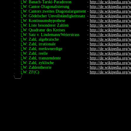
.
|
W: Banach-Tarski-Paradoxon
-
http://de.wikipedia.org/
.
|
W: Cantor-Diagonalisierung
-
http://de.wikipedia.org/
.
|
W: Cantors zweites Diagonalargument
-
http://de.wikipedia.org/
.
|
W: Gödelscher Unvollständigkeitssatz
-
http://de.wikipedia.org/
.
|
W: Kontinuumshypothese
-
http://de.wikipedia.org/
.
|
W: Liste besonderer Zahlen
-
http://de.wikipedia.org/w
.
|
W: Quadratur des Kreises
-
http://de.wikipedia.org/
.
|
W: Satz v. Lindemann/Weierstrass
-
http://de.wikipedia.org/
.
|
W: Zahl, algebraische
-
http://de.wikipedia.org/w
.
|
W: Zahl, irrationale
-
http://de.wikipedia.org/wi
.
|
W: Zahl, merkwuerdige
-
http://de.wikipedia.org/
.
|
W: Zahl, reelle
-
http://de.wikipedia.org/
.
|
W: Zahl, transzendente
-
http://de.wikipedia.org/
.
|
W: Zahl, zyklische
-
http://de.wikipedia.org/
.
|
W: Zahlentheorie
-
http://de.wikipedia.org/wi
.
|
W: ZF(C)
-
http://de.wikipedia.org/
\
/