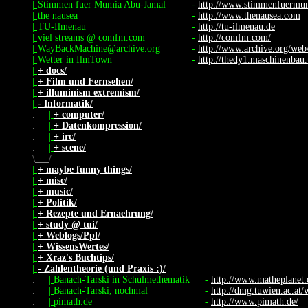
|
Stimmen fuer Mumia Abu-Jamal
-
http://www.stimmenfuermu
|
the nausea
-
http://www.thenausea.com
|
TU-Ilmenau
-
http://tu-ilmenau.de
|
viel streams @ comfm.com
-
http://comfm.com/
|
WayBackMachine@archive.org
-
http://www.archive.org/we
|
Wetter in IlmTown
-
http://thedy1.maschinenbau.
|
+ docs/
|
+ Film und Fernsehen/
|
+ illuminism extremism/
|
- Informatik/
.
|
+ computer/
.
|
+ Datenkompression/
.
|
+ irc/
.
|
+ scene/
\
/
|
+ maybe funny things/
|
+ misc/
|
+ music/
|
+ Politik/
|
+ Rezepte und Ernaehrung/
|
+ study @ tui/
|
+ Weblogs/Ppl/
|
+ WissensWertes/
|
+ Xraz's Buchtips/
|
- Zahlentheorie (und Praxis :)/
.
|
Banach-Tarski in Schulmethematik
-
http://www.matheplanet.
.
|
Banach-Tarski, nochmal
-
http://dmg.tuwien.ac.at/w
.
|
pimath.de
-
http://www.pimath.de/