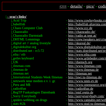
<==
-
details/
-
pics/
-
codi
|
- xraz's links/
|
Acid Trip
-
http://www.cowboybooks.com
|
babelfish
-
http://babelfish.altavista.co
|
Chaos Computer Club
-
http://www.ccc.de
|
Chaosradio
-
http://chaosradio.de/
|
Chaosradio Darmstadt
-
http://radio.at.tent.at/
|
DHTML Lemmings
-
http://crew.tweakers.net/cri
|
digital art // analog livestyle
-
http://skureal.de/
|
digitalekultur.org
-
http://www.digitalekultur.or
|
distributed.net - rc5-72
-
http://stats.distributed.net/pr
|
eiba / eib
-
http://www.eiba.com
|
geiles keyboard
-
http://www.artlebedev.com/po
|
I2K
-
http://duensch.org
|
ilmenau.com
-
http://www.ilmenau.com
|
ilmenau.de
-
http://www.ilmenau.de
|
ilmenau.net
-
http://ilmenau.net
|
International Students Week Ilmenau
-
http://iswi.tu-ilmenau.de/
|
netzwerk neue medien e.v. i. gr.
-
http://www.nnm-ev.de
|
Peru and M$
-
http://www.opensource.org/
|
radio4fun
-
http://radio4fun.de
|
RegTP Funkanlagen Datenbank
-
http://emf.regtp.de
|
Sorry Everybody
-
http://sorryeverybody.com/
|
spiders webbing on drugs
-
http://www.cannabis.net/web
|
stats #i2k
-
http://www.stud.tu-ilmenau.d