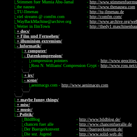
|
Stimmen fuer Mumia Abu-Jamal
-
http://www.stimmenfuerm
|
the nausea
-
http://www.thenausea.com
|
TU-Ilmenau
-
http://tu-ilmenau.de
|
viel streams @ comfm.com
-
http://comfm.com/
|
WayBackMachine@archive.org
-
http://www.archive.org/we
|
Wetter in IlmTown
-
http://thedy1.maschinenbau
|
+ docs/
|
+ Film und Fernsehen/
|
+ illuminism extremism/
|
- Informatik/
.
|
+ computer/
.
|
- Datenkompression/
.
.
|
compression pointers
-
http://www.geocities
.
.
|
Ross N. Williams' Compression Crypt
-
http://www.ross.net/
.
\
/
.
|
+ irc/
.
|
- scene/
.
.
|
aenimacgs.com
-
http://www.aenimacgs.com
.
\
/
\
/
|
+ maybe funny things/
|
+ misc/
|
+ music/
|
- Politik/
.
|
BildBlog
-
http://www.bildblog.de/
.
|
chancen fuer alle
-
http://www.chancenfueralle.de
.
|
Der Buergerkonvent
-
http://buergerkonvent.de/
.
|
Die soz. Jugend
-
http://www.solid-web.de/