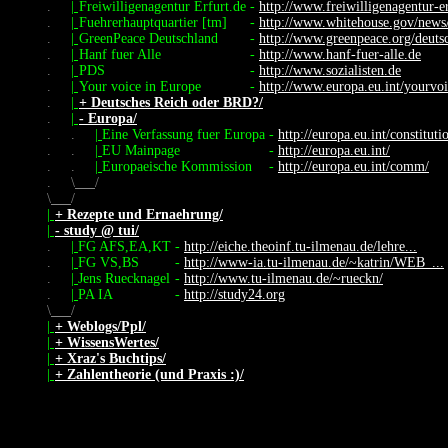
.
|
Freiwilligenagentur Erfurt.de
-
http://www.freiwilligenagentur-er
.
|
Fuehrerhauptquartier [tm]
-
http://www.whitehouse.gov/news
.
|
GreenPeace Deutschland
-
http://www.greenpeace.org/deuts
.
|
Hanf fuer Alle
-
http://www.hanf-fuer-alle.de
.
|
PDS
-
http://www.sozialisten.de
.
|
Your voice in Europe
-
http://www.europa.eu.int/yourvoi
.
|
+ Deutsches Reich oder BRD?/
.
|
- Europa/
.
.
|
Eine Verfassung fuer Europa
-
http://europa.eu.int/constituti
.
.
|
EU Mainpage
-
http://europa.eu.int/
.
.
|
Europaeische Kommission
-
http://europa.eu.int/comm/
.
\
/
\
/
|
+ Rezepte und Ernaehrung/
|
- study @ tui/
.
|
FG AFS,EA,KT
-
http://eiche.theoinf.tu-ilmenau.de/lehre...
.
|
FG VS,BS
-
http://www-ia.tu-ilmenau.de/~katrin/WEB_...
.
|
Jens Ruecknagel
-
http://www.tu-ilmenau.de/~rueckn/
.
|
PA IA
-
http://study24.org
\
/
|
+ Weblogs/Ppl/
|
+ WissensWertes/
|
+ Xraz's Buchtips/
|
+ Zahlentheorie (und Praxis :)/