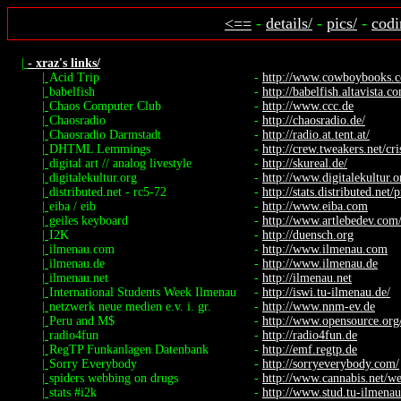
<==
-
details/
-
pics/
-
codi
|
- xraz's links/
|
Acid Trip
-
http://www.cowboybooks.co
|
babelfish
-
http://babelfish.altavista.c
|
Chaos Computer Club
-
http://www.ccc.de
|
Chaosradio
-
http://chaosradio.de/
|
Chaosradio Darmstadt
-
http://radio.at.tent.at/
|
DHTML Lemmings
-
http://crew.tweakers.net/cr
|
digital art // analog livestyle
-
http://skureal.de/
|
digitalekultur.org
-
http://www.digitalekultur.o
|
distributed.net - rc5-72
-
http://stats.distributed.net/p
|
eiba / eib
-
http://www.eiba.com
|
geiles keyboard
-
http://www.artlebedev.com/p
|
I2K
-
http://duensch.org
|
ilmenau.com
-
http://www.ilmenau.com
|
ilmenau.de
-
http://www.ilmenau.de
|
ilmenau.net
-
http://ilmenau.net
|
International Students Week Ilmenau
-
http://iswi.tu-ilmenau.de/
|
netzwerk neue medien e.v. i. gr.
-
http://www.nnm-ev.de
|
Peru and M$
-
http://www.opensource.org
|
radio4fun
-
http://radio4fun.de
|
RegTP Funkanlagen Datenbank
-
http://emf.regtp.de
|
Sorry Everybody
-
http://sorryeverybody.com/
|
spiders webbing on drugs
-
http://www.cannabis.net/we
|
stats #i2k
-
http://www.stud.tu-ilmenau.