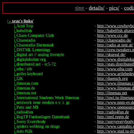
<==
-
details/
-
pics/
-
codi
|
- xraz's links/
|
Acid Trip
-
http://www.cowboyboo
|
babelfish
-
http://babelfish.altav
|
Chaos Computer Club
-
http://www.ccc.de
|
Chaosradio
-
http://chaosradio.de/
|
Chaosradio Darmstadt
-
http://radio.at.tent.at/
|
DHTML Lemmings
-
http://crew.tweakers.
|
digital art // analog livestyle
-
http://skureal.de/
|
digitalekultur.org
-
http://www.digitaleku
|
distributed.net - rc5-72
-
http://stats.distribute
|
eiba / eib
-
http://www.eiba.com
|
geiles keyboard
-
http://www.artlebedev
|
I2K
-
http://duensch.org
|
ilmenau.com
-
http://www.ilmenau.
|
ilmenau.de
-
http://www.ilmenau.d
|
ilmenau.net
-
http://ilmenau.net
|
International Students Week Ilmenau
-
http://iswi.tu-ilmenau
|
netzwerk neue medien e.v. i. gr.
-
http://www.nnm-ev.d
|
Peru and M$
-
http://www.opensourc
|
radio4fun
-
http://radio4fun.de
|
RegTP Funkanlagen Datenbank
-
http://emf.regtp.de
|
Sorry Everybody
-
http://sorryeverybod
|
spiders webbing on drugs
-
http://www.cannabis.
|
stats #i2k
-
http://www.stud.tu-il