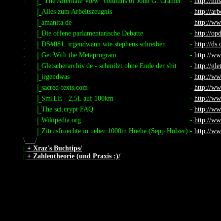
|
"The Alternate View" columns of John G. Cramer
-
http://mi
.
|
Alles zum Arbeitszeugnis
-
http://ar
.
|
amanita.de
-
http://w
.
.
|
Die offene parlamentarische Debatte
-
http://opd
.
|
DS#081: irgendwann wie stephens schreiben
-
http://ds
.
|
.
Get With the Metaprogram
-
http://ww
.
|
Gletscherarchiv.de - schmilzt ohne Ende der shit
-
http://gle
.
|
irgendwas
-
http://ww
.
.
|
sacred-texts.com
-
http://ww
.
|
SmILE - 2,5L auf 100km
-
http://ww
|
The sci.crypt FAQ
-
http://ww
|
Wikipedia.org
-
http://ww
|
Zitrusfruechte in ueber 1000m Hoehe (Sepp Holzer)
-
http://ww
\
/
|
+ Xraz's Buchtips/
|
+ Zahlentheorie (und Praxis :)/