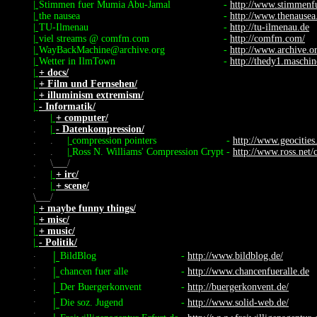
|
Stimmen fuer Mumia Abu-Jamal
-
http://www.stimmenf
|
the nausea
-
http://www.thenause
|
TU-Ilmenau
-
http://tu-ilmenau.de
|
viel streams @ comfm.com
-
http://comfm.com/
|
WayBackMachine@archive.org
-
http://www.archive.
|
Wetter in IlmTown
-
http://thedy1.maschin
|
+ docs/
|
+ Film und Fernsehen/
|
+ illuminism extremism/
|
- Informatik/
.
|
+ computer/
.
|
- Datenkompression/
.
.
|
compression pointers
-
http://www.geocities
.
.
|
Ross N. Williams' Compression Crypt
-
http://www.ross.net/
.
\
/
.
|
+ irc/
.
|
+ scene/
\
/
|
+ maybe funny things/
|
+ misc/
|
+ music/
|
- Politik/
.
|
BildBlog
-
http://www.bildblog.de/
.
|
chancen fuer alle
-
http://www.chancenfueralle.de
.
|
Der Buergerkonvent
-
http://buergerkonvent.de/
.
.
|
Die soz. Jugend
-
http://www.solid-web.de/
.