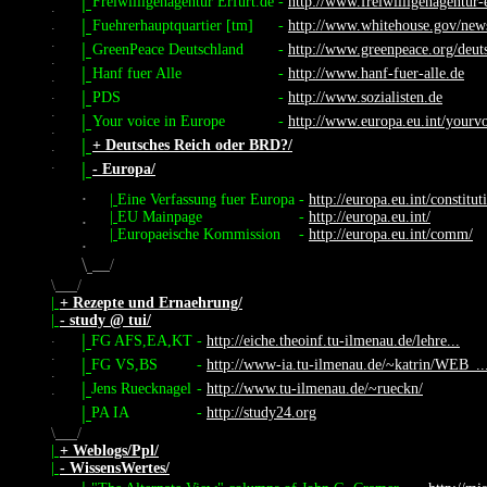
|
Freiwilligenagentur Erfurt.de
-
http://www.freiwilligenagentur-
.
|
.
Fuehrerhauptquartier [tm]
-
http://www.whitehouse.gov/new
.
|
GreenPeace Deutschland
-
http://www.greenpeace.org/deut
.
|
Hanf fuer Alle
-
http://www.hanf-fuer-alle.de
.
.
|
PDS
-
http://www.sozialisten.de
.
|
Your voice in Europe
-
http://www.europa.eu.int/yourvo
.
|
+ Deutsches Reich oder BRD?/
.
.
|
- Europa/
.
|
Eine Verfassung fuer Europa
-
http://europa.eu.int/constitut
.
|
EU Mainpage
-
http://europa.eu.int/
|
Europaeische Kommission
-
http://europa.eu.int/comm/
.
\
/
\
/
|
+ Rezepte und Ernaehrung/
|
- study @ tui/
.
|
FG AFS,EA,KT
-
http://eiche.theoinf.tu-ilmenau.de/lehre...
.
|
FG VS,BS
-
http://www-ia.tu-ilmenau.de/~katrin/WEB_..
.
|
Jens Ruecknagel
-
http://www.tu-ilmenau.de/~rueckn/
.
|
PA IA
-
http://study24.org
\
/
|
+ Weblogs/Ppl/
|
- WissensWertes/
.