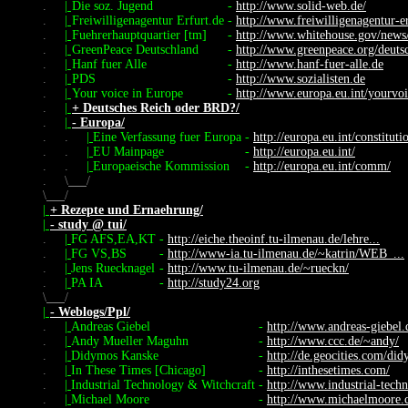
.
|
Die soz. Jugend
-
http://www.solid-web.de/
.
|
Freiwilligenagentur Erfurt.de
-
http://www.freiwilligenagentur-er
.
|
Fuehrerhauptquartier [tm]
-
http://www.whitehouse.gov/news
.
|
GreenPeace Deutschland
-
http://www.greenpeace.org/deuts
.
|
Hanf fuer Alle
-
http://www.hanf-fuer-alle.de
.
|
PDS
-
http://www.sozialisten.de
.
|
Your voice in Europe
-
http://www.europa.eu.int/yourvoi
.
|
+ Deutsches Reich oder BRD?/
.
|
- Europa/
.
.
|
Eine Verfassung fuer Europa
-
http://europa.eu.int/constituti
.
.
|
EU Mainpage
-
http://europa.eu.int/
.
.
|
Europaeische Kommission
-
http://europa.eu.int/comm/
.
\
/
\
/
|
+ Rezepte und Ernaehrung/
|
- study @ tui/
.
|
FG AFS,EA,KT
-
http://eiche.theoinf.tu-ilmenau.de/lehre...
.
|
FG VS,BS
-
http://www-ia.tu-ilmenau.de/~katrin/WEB_...
.
|
Jens Ruecknagel
-
http://www.tu-ilmenau.de/~rueckn/
.
|
PA IA
-
http://study24.org
\
/
|
- Weblogs/Ppl/
.
|
Andreas Giebel
-
http://www.andreas-giebel.
.
|
Andy Mueller Maguhn
-
http://www.ccc.de/~andy/
.
|
Didymos Kanske
-
http://de.geocities.com/di
.
|
In These Times [Chicago]
-
http://inthesetimes.com/
.
|
Industrial Technology & Witchcraft
-
http://www.industrial-tech
.
|
Michael Moore
-
http://www.michaelmoore.