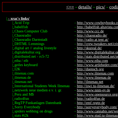
<==
-
details/
-
pics/
-
codi
|
- xraz's links/
|
Acid Trip
-
http://www.cowboybooks.co
|
babelfish
-
http://babelfish.altavista.c
|
Chaos Computer Club
-
http://www.ccc.de
|
Chaosradio
-
http://chaosradio.de/
|
Chaosradio Darmstadt
-
http://radio.at.tent.at/
|
DHTML Lemmings
-
http://crew.tweakers.net/cr
|
digital art // analog livestyle
-
http://skureal.de/
|
digitalekultur.org
-
http://www.digitalekultur.o
|
distributed.net - rc5-72
-
http://stats.distributed.net/p
|
eiba / eib
-
http://www.eiba.com
|
geiles keyboard
-
http://www.artlebedev.com/p
|
I2K
-
http://duensch.org
|
ilmenau.com
-
http://www.ilmenau.com
|
ilmenau.de
-
http://www.ilmenau.de
|
ilmenau.net
-
http://ilmenau.net
|
International Students Week Ilmenau
-
http://iswi.tu-ilmenau.de/
|
netzwerk neue medien e.v. i. gr.
-
http://www.nnm-ev.de
|
Peru and M$
-
http://www.opensource.org/
|
radio4fun
-
http://radio4fun.de
|
RegTP Funkanlagen Datenbank
-
http://emf.regtp.de
|
Sorry Everybody
-
http://sorryeverybody.com/
|
spiders webbing on drugs
-
http://www.cannabis.net/we
|
stats #i2k
-
http://www.stud.tu-ilmenau.