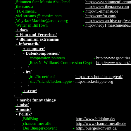
|
Stimmen fuer Mumia Abu-Jamal
-
http://www.stimmenfuermu
|
the nausea
-
http://www.thenausea.com
|
TU-Ilmenau
-
http://tu-ilmenau.de
|
viel streams @ comfm.com
-
http://comfm.com/
|
WayBackMachine@archive.org
-
http://www.archive.org/we
|
Wetter in IlmTown
-
http://thedy1.maschinenbau
|
+ docs/
|
+ Film und Fernsehen/
|
+ illuminism extremism/
|
- Informatik/
.
|
+ computer/
.
|
- Datenkompression/
.
.
|
compression pointers
-
http://www.geocities
.
.
|
Ross N. Williams' Compression Crypt
-
http://www.ross.net/
.
\
/
.
|
- irc/
.
.
|
irc://ircnet/!eof
-
http://irc.schottelius.org/eof/
.
.
|
silc://silcnet/hackerhippie
-
http://hackerhippie.org
.
\
/
.
|
+ scene/
\
/
|
+ maybe funny things/
|
+ misc/
|
+ music/
|
- Politik/
.
|
BildBlog
-
http://www.bildblog.de/
.
|
chancen fuer alle
-
http://www.chancenfueralle.de
.
|
Der Buergerkonvent
-
http://buergerkonvent.de/