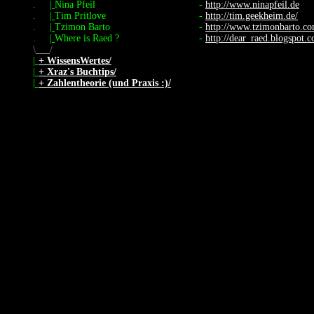
.
|
Nina Pfeil
-
http://www.ninapfeil.de
.
|
Tim Pritlove
-
http://tim.geekheim.de/
.
|
Tzimon Barto
-
http://www.tzimonbarto.c
.
|
Where is Raed ?
-
http://dear_raed.blogspot.
\
/
|
+ WissensWertes/
|
+ Xraz's Buchtips/
|
+ Zahlentheorie (und Praxis :)/